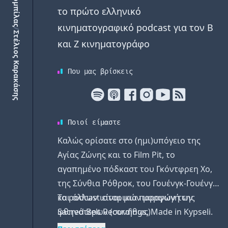
το πρώτο ελληνικό
κινηματογραφικό podcast για τον Β
/
Στέλιος Καρακάσης
και Ζ κινηματογράφο
Που μας βρίσκεις
Ποιοί είμαστε
Καλώς ορίσατε στο (ημι)υπόγειο της
Αγίας Ζώνης και το Film Pit, το
αγαπημένο πόδκαστ του Γκόντφρεη Χο,
της Σύνθια Ρόθροκ, του Γουένγκ-Γουένγκ
και άλλων ιστορικών μορφών των
Το podcast είναι μια παραγωγή της
φθηνότερων (συνήθως)
Sacred Belt Recordings. Made in Kypseli.
κινηματογραφικών παραμυθιών. Εδώ θα