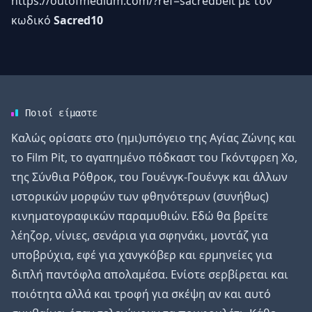
https://outofmedium.com/?ref=sacredbelt
με τον
κωδικό
Sacred10
Ποιοί είμαστε
Καλώς ορίσατε στο (ημι)υπόγειο της Αγίας Ζώνης και
το Film Pit, το αγαπημένο πόδκαστ του Γκόντφρεη Χο,
της Σύνθια Ρόθροκ, του Γουένγκ-Γουένγκ και άλλων
ιστορικών μορφών των φθηνότερων (συνήθως)
κινηματογραφικών παραμυθιών. Εδώ θα βρείτε
λέηζορ, νίνιες, σενάρια για σφηνάκι, μοντάζ για
υποβρύχια, εφέ για χανγκόβερ και ερμηνείες για
διπλή παντόφλα απολαμέσα. Ενίοτε σερβίρεται και
ποιότητα αλλά και τροφή για σκέψη αν και αυτό