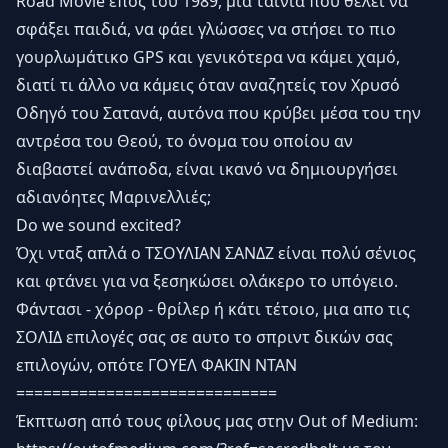
Road Movie έπος του 1989, μια ταινία που θέλει να
σφάξει παιδιά, να φάει γλώσσες να στήσει το πιο
γουρλωμάτικο GPS και γενικότερα να κάμει χαμό,
διατί τι άλλο να κάμεις όταν αναζητείς τον Χρυσό
Οδηγό του Σατανά, αυτόνα που κρύβει μέσα του την
αντρέσα του Θεού, το όνομα του οποίου αν
διαβαστεί ανάποδα, είναι ικανό να δημιουργήσει
αδιανόητες Μαρινελλιές;
Do we sound excited?
Όχι νταξ απλά ο ΤΣΟΥΛΙΑΝ ΣΑΝΔΖ είναι πολύ σένιος
και φτάνει για να ξεσηκώσει ολάκερο το υπόγειο.
Φάντασι - χόρορ - θρίλερ ή κάτι τέτοιο, μια απο τις
ΣΟΛΙΔ επιλογές σας σε αυτο το σπριντ δικών σας
επιλογών, οπότε ΓΟΥΕΛ ΦΑΚΙΝ ΝΤΑΝ
=============================
Έκπτωση από τους φίλους μας στην Out of Medium: