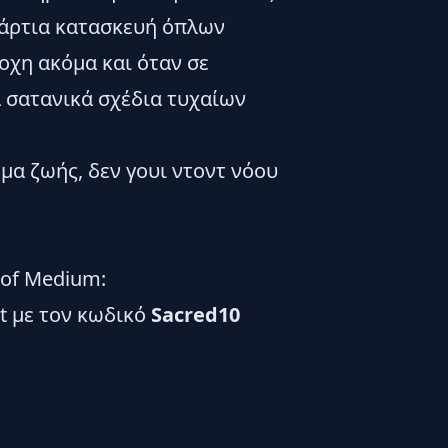
η άρτια κατασκευή όπλων
ροχη ακόμα και όταν σε
α σατανικά σχέδια τυχαίων
ημα ζωής, δεν γουι ντοντ νόου
 of Medium:
t
με τον κωδικό
Sacred10