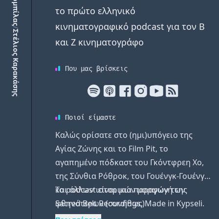
το πρώτο ελληνικό
κινηματογραφικό podcast για τον Β
/
Στέλιος Καρακάσης
και Ζ κινηματογράφο
Που μας βρίσκεις
Ποιοί είμαστε
Καλώς ορίσατε στο (ημι)υπόγειο της
Αγίας Ζώνης και το Film Pit, το
αγαπημένο πόδκαστ του Γκόντφρεη Χο,
της Σύνθια Ρόθροκ, του Γουένγκ-Γουένγκ
και άλλων ιστορικών μορφών των
Το podcast είναι μια παραγωγή της
φθηνότερων (συνήθως)
Sacred Belt Recordings. Made in Kypseli.
κινηματογραφικών παραμυθιών. Εδώ θα