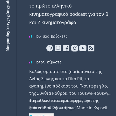
το πρώτο ελληνικό
κινηματογραφικό podcast για τον Β
/
Στέλιος Καρακάσης
και Ζ κινηματογράφο
Που μας βρίσκεις
Ποιοί είμαστε
Καλώς ορίσατε στο (ημι)υπόγειο της
Αγίας Ζώνης και το Film Pit, το
αγαπημένο πόδκαστ του Γκόντφρεη Χο,
της Σύνθια Ρόθροκ, του Γουένγκ-Γουένγκ
και άλλων ιστορικών μορφών των
Το podcast είναι μια παραγωγή της
φθηνότερων (συνήθως)
Sacred Belt Recordings. Made in Kypseli.
κινηματογραφικών παραμυθιών. Εδώ θα