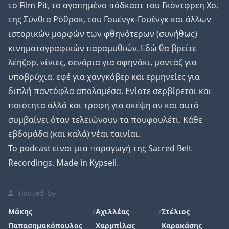
το Film Pit, το αγαπημένο πόδκαστ του Γκόντφρεη Χο,
της Σύνθια Ρόθροκ, του Γουένγκ-Γουένγκ και άλλων
ιστορικών μορφών των φθηνότερων (συνήθως)
κινηματογραφικών παραμυθιών. Εδώ θα βρείτε
λέηζορ, νίνιες, σενάρια για σφηνάκι, μοντάζ για
υποβρύχια, εφέ για χανγκόβερ και ερμηνείες για
διπλή παντόφλα απολαμέσα. Ενίοτε σερβίρεται και
ποιότητα αλλά και τροφή για σκέψη αν και αυτό
συμβαίνει όταν τελειώνουν τα πουφουλέτι. Κάθε
εβδομάδα (και καλά) νέαι ταινίαι.
Το podcast είναι μια παραγωγή της Sacred Belt
Recordings. Made in Kypseli.
Hosted by
Μάκης
/
Αχιλλέας
/
Στέλιος
Παπασημακόπουλος
Χαρμπίλας
Καρακάσης